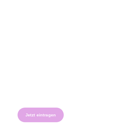
Klangraum am Mühlbach
Gesangsunterricht und mehr
in Achern
Mail 
Fon    +49 7841 6667660
Mobil  +49 163 6897780
Newsletter abonnieren
Hier entlang zum Anmeldeformular:
Jetzt eintragen