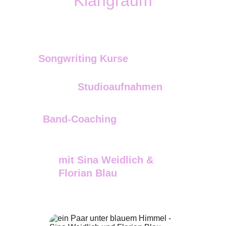
Klangraum
Kurse für Stimme, Improvisation und 
persönlichen Ausdruck
Songwriting Kurse
 Studioaufnahmen
Band-Coaching 
mit Sina Weidlich & 
Florian Blau 
Pianist, Gitarrist, 
Arrangeur, Komponist